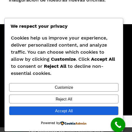
We respect your privacy
Cookies help us improve your experience,
¡SÍGUENOS EN REDES SOCIALES!
deliver personalized content, and analyze
traffic. You can choose which cookies to
allow by clicking
Customize
. Click
Accept All
to consent or
Reject All
to decline non-
essential cookies.
TELÉFONOS:
+56 9 5347 2293
|
+569 8191 9306|
Customize
CROMERO@TEAYUDOPYME.CL
| TEAYUDOPYME
DESDE EL 2016 AYUDANDO A LAS PYMES DE
Reject All
NUESTRO PAÍS.
Accept All
Powered by